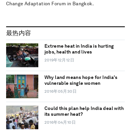
Change Adaptation Forum in Bangkok.
最热内容
Extreme heat in India is hurting
jobs, health and lives
2019年12月12日
Why land means hope for India's
vulnerable single women
2016年05月30日
Could this plan help India deal with
its summer heat?
2016年04月10日