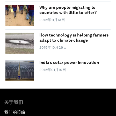
Why are people migrating to
countries with little to offer?
2015年11月13日
How technology is helping farmers
adapt to climate change
2015年10月29日
India’s solar power innovation
2015年01月19日
关于我们
我们的策略