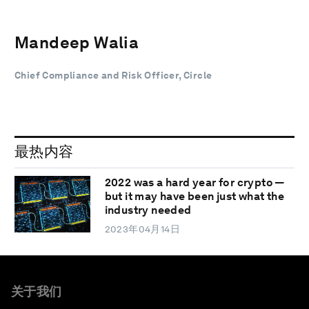
Mandeep Walia
Chief Compliance and Risk Officer, Circle
最热内容
2022 was a hard year for crypto —
but it may have been just what the
industry needed
2023年04月14日
关于我们