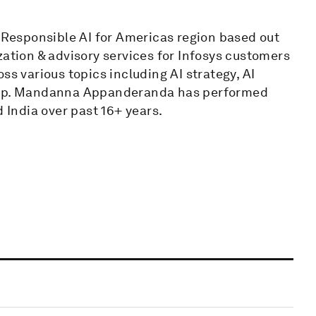
Responsible AI for Americas region based out
zation & advisory services for Infosys customers
ss various topics including AI strategy, AI
ldup. Mandanna Appanderanda has performed
d India over past 16+ years.