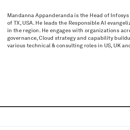
Mandanna Appanderanda is the Head of Infosys 
of TX, USA. He leads the Responsible AI evangeli
in the region. He engages with organizations acro
governance, Cloud strategy and capability bui
various technical & consulting roles in US, UK an