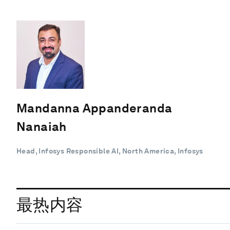
Mandanna Appanderanda
Nanaiah
Head, Infosys Responsible AI, North America, Infosys
最热内容