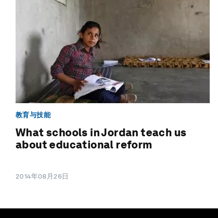
教育与技能
What schools in Jordan teach us
about educational reform
2014年08月26日