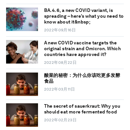
BA.4.6, a new COVID variant, is
spreading – here’s what you need to
know about it&nbsp;
2022年09月16日
A new COVID vaccine targets the
original strain and Omicron. Which
countries have approved it?
2022年08月22日
酸菜的秘密：为什么你该吃更多发酵
食品
2022年03月11日
The secret of sauerkraut: Why you
should eat more fermented food
2022年02月23日