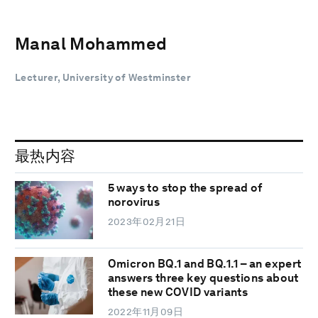
Manal Mohammed
Lecturer, University of Westminster
最热内容
5 ways to stop the spread of
norovirus
2023年02月21日
Omicron BQ.1 and BQ.1.1 – an expert
answers three key questions about
these new COVID variants
2022年11月09日