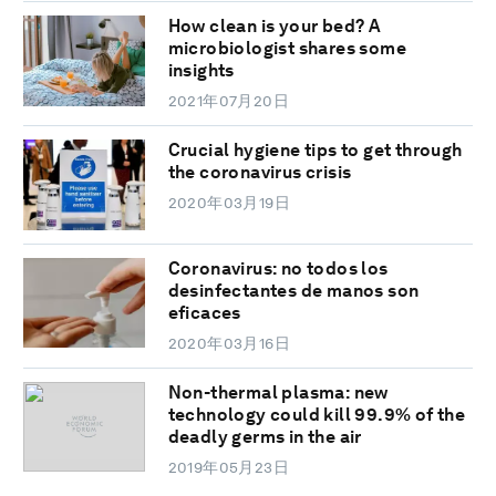
How clean is your bed? A
microbiologist shares some
insights
2021年07月20日
Crucial hygiene tips to get through
the coronavirus crisis
2020年03月19日
Coronavirus: no todos los
desinfectantes de manos son
eficaces
2020年03月16日
Non-thermal plasma: new
technology could kill 99.9% of the
deadly germs in the air
2019年05月23日