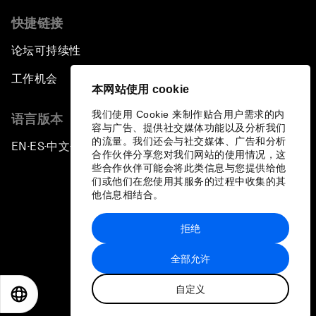
快捷链接
论坛可持续性
工作机会
本网站使用 cookie
我们使用 Cookie 来制作贴合用户需求的内
语言版本
容与广告、提供社交媒体功能以及分析我们
的流量。我们还会与社交媒体、广告和分析
EN
ES
中文
日本語
▪
▪
▪
合作伙伴分享您对我们网站的使用情况，这
些合作伙伴可能会将此类信息与您提供给他
们或他们在您使用其服务的过程中收集的其
他信息相结合。
拒绝
隐私政策和服务条款
全部允许
站点地图
自定义
©
2026
世界经济论坛
EN
ES
中文
日本語