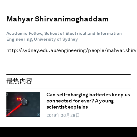
Mahyar Shirvanimoghaddam
Academic Fellow, School of Electrical and Information
Engineering, University of Sydney
http://sydney.edu.au/engineering/people/mahyar.sh
最热内容
Can self-charging batteries keep us
connected for ever? A young
scientist explains
2019年06月28日