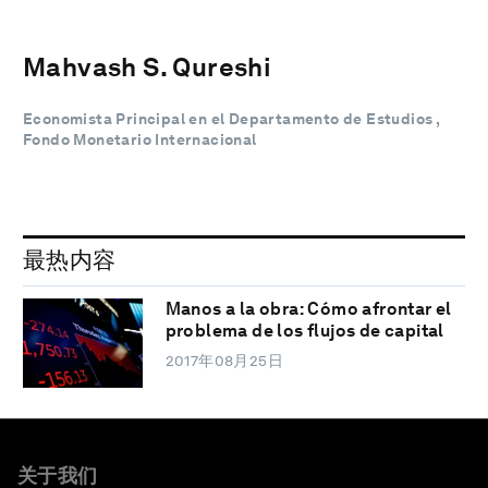
Mahvash S. Qureshi
Economista Principal en el Departamento de Estudios ,
Fondo Monetario Internacional
最热内容
Manos a la obra: Cómo afrontar el
problema de los flujos de capital
2017年08月25日
关于我们