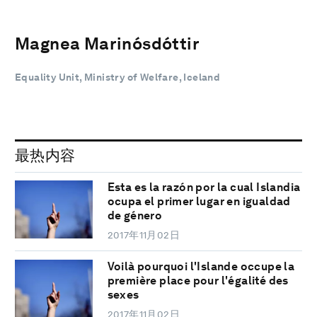
Magnea Marinósdóttir
Equality Unit, Ministry of Welfare, Iceland
最热内容
Esta es la razón por la cual Islandia
ocupa el primer lugar en igualdad
de género
2017年11月02日
Voilà pourquoi l'Islande occupe la
première place pour l'égalité des
sexes
2017年11月02日