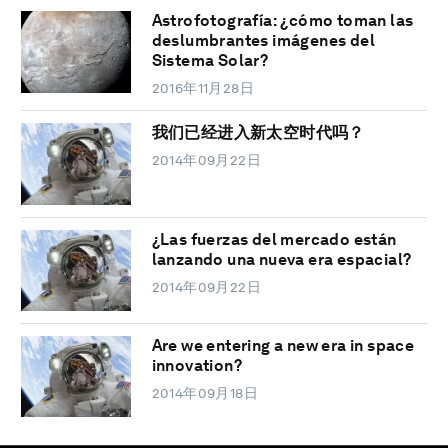
Astrofotografía: ¿cómo toman las
deslumbrantes imágenes del
Sistema Solar?
2016年11月28日
我们已经进入新太空时代吗？
2014年09月22日
¿Las fuerzas del mercado están
lanzando una nueva era espacial?
2014年09月22日
Are we entering a new era in space
innovation?
2014年09月18日