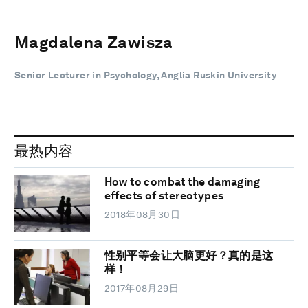
Magdalena Zawisza
Senior Lecturer in Psychology, Anglia Ruskin University
最热内容
How to combat the damaging
effects of stereotypes
2018年08月30日
性别平等会让大脑更好？真的是这
样！
2017年08月29日