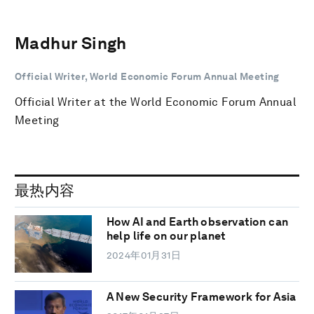
Madhur Singh
Official Writer, World Economic Forum Annual Meeting
Official Writer at the World Economic Forum Annual
Meeting
最热内容
How AI and Earth observation can
help life on our planet
2024年01月31日
A New Security Framework for Asia