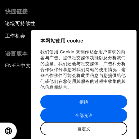
快捷链接
论坛可持续性
工作机会
本网站使用 cookie
我们使用 Cookie 来制作贴合用户需求的内
语言版本
容与广告、提供社交媒体功能以及分析我们
的流量。我们还会与社交媒体、广告和分析
EN
ES
中文
日本語
▪
▪
▪
合作伙伴分享您对我们网站的使用情况，这
些合作伙伴可能会将此类信息与您提供给他
们或他们在您使用其服务的过程中收集的其
他信息相结合。
拒绝
隐私政策和服务条款
全部允许
站点地图
自定义
©
2026
世界经济论坛
EN
ES
中文
日本語