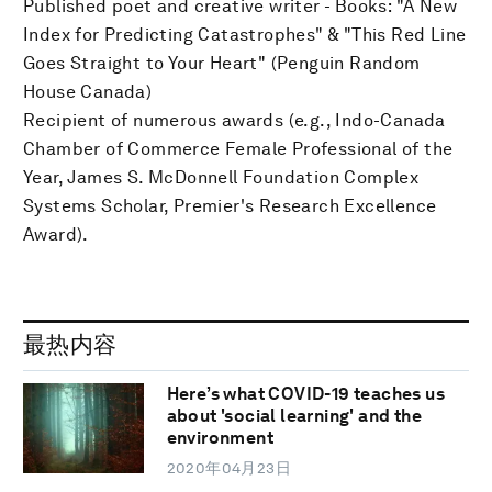
Published poet and creative writer - Books: "A New
Index for Predicting Catastrophes" & "This Red Line
Goes Straight to Your Heart" (Penguin Random
House Canada)
Recipient of numerous awards (e.g., Indo-Canada
Chamber of Commerce Female Professional of the
Year, James S. McDonnell Foundation Complex
Systems Scholar, Premier's Research Excellence
Award).
最热内容
Here’s what COVID-19 teaches us
about 'social learning' and the
environment
2020年04月23日