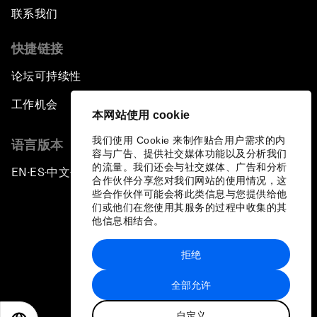
联系我们
快捷链接
论坛可持续性
工作机会
本网站使用 cookie
我们使用 Cookie 来制作贴合用户需求的内
语言版本
容与广告、提供社交媒体功能以及分析我们
的流量。我们还会与社交媒体、广告和分析
EN
ES
中文
日本語
▪
▪
▪
合作伙伴分享您对我们网站的使用情况，这
些合作伙伴可能会将此类信息与您提供给他
们或他们在您使用其服务的过程中收集的其
他信息相结合。
拒绝
隐私政策和服务条款
全部允许
站点地图
自定义