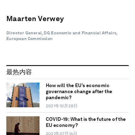
Maarten Verwey
Director General, DG Economic and Financial Affairs,
European Commission
最热内容
How will the EU’s economic
governance change after the
pandemic?
2021年10月28日
COVID-19: What is the future of the
EU economy?
2021年07月14日