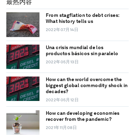
最热内容
From stagflation to debt crises:
What history tells us
2022年07月14日
Una crisis mundial de los
productos básicos sin paralelo
2022年05月13日
How can the world overcome the
biggest global commodity shock in
decades?
2022年05月12日
How can developing economies
recover from the pandemic?
2021年11月08日