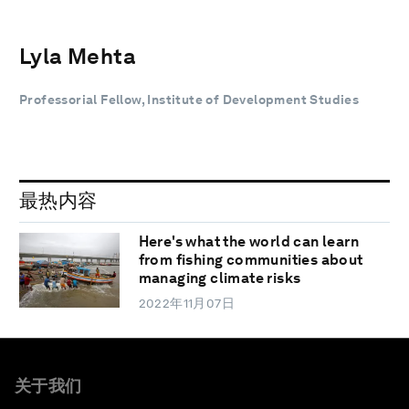
Lyla Mehta
Professorial Fellow, Institute of Development Studies
最热内容
Here's what the world can learn
from fishing communities about
managing climate risks
2022年11月07日
关于我们