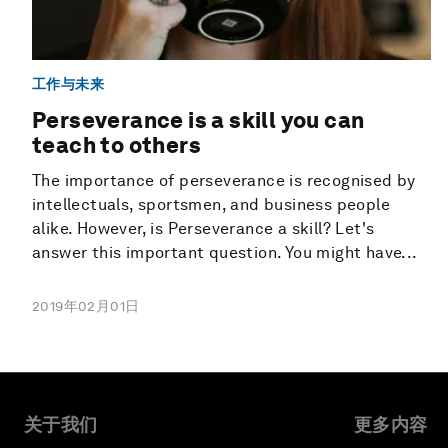
工作与未来
Perseverance is a skill you can
teach to others
The importance of perseverance is recognised by
intellectuals, sportsmen, and business people
alike. However, is Perseverance a skill? Let's
answer this important question. You might have...
2019年02月01日
关于我们
更多内容