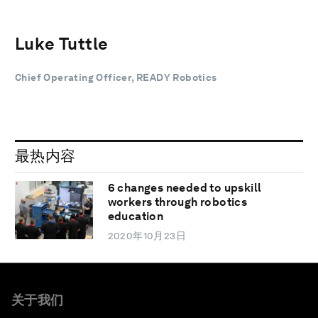
Luke Tuttle
Chief Operating Officer, READY Robotics
最热内容
6 changes needed to upskill
workers through robotics
education
2020年10月23日
关于我们