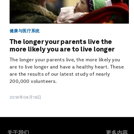
健康与医疗系统
The longer your parents live the
more likely you are to live longer
The longer your parents live, the more likely you
are to live longer and have a healthy heart. These
are the results of our latest study of nearly
200,000 volunteers.
2016年08月19日
关于我们
更多内容