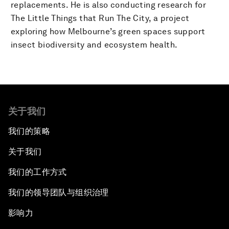
replacements. He is also conducting research for
The Little Things that Run The City, a project
exploring how Melbourne’s green spaces support
insect biodiversity and ecosystem health.
关于我们
我们的策略
关于我们
我们的工作方式
我们的领导团队与组织治理
影响力