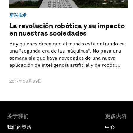
新兴技术
La revolución robótica y su impacto
en nuestras sociedades
Hay quienes dicen que el mundo está entrando en
una “segunda era de las máquinas”. No pasa una
semana sin que haya novedades de una nueva
aplicación de inteligencia artificial y de robóti...
2017年03月09日
关于我们
更多内容
我们的策略
中心