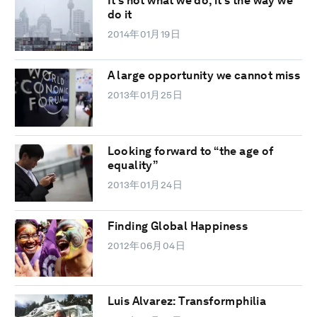
It’s not what we do, it’s the way we
do it
2014年01月19日
A large opportunity we cannot miss
2013年01月25日
Looking forward to “the age of
equality”
2013年01月24日
Finding Global Happiness
2012年06月04日
Luis Alvarez: Transformphilia