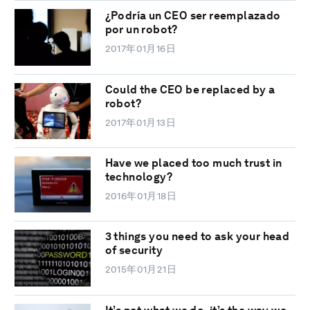
¿Podría un CEO ser reemplazado
por un robot?
2017年01月16日
Could the CEO be replaced by a
robot?
2017年01月13日
Have we placed too much trust in
technology?
2016年01月18日
3 things you need to ask your head
of security
2015年01月21日