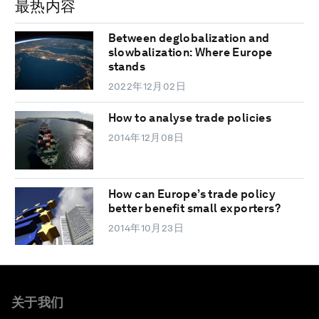
最热内容
Between deglobalization and
slowbalization: Where Europe
stands
2022年12月02日
How to analyse trade policies
2014年12月08日
How can Europe’s trade policy
better benefit small exporters?
2014年10月23日
关于我们