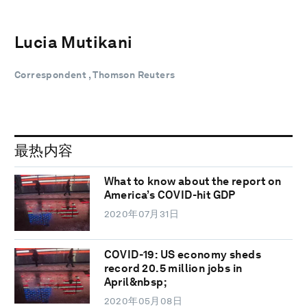
Lucia Mutikani
Correspondent , Thomson Reuters
最热内容
What to know about the report on
America’s COVID-hit GDP
2020年07月31日
COVID-19: US economy sheds
record 20.5 million jobs in
April&nbsp;
2020年05月08日