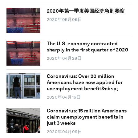
2020年第一季度美国经济急剧萎缩
2020年05月06日
The U.S. economy contracted
sharply in the first quarter of 2020
2020年04月29日
Coronavirus: Over 20 million
Americans have now applied for
unemployment benefit&nbsp;
2020年04月16日
Coronavirus: 15 million Americans
claim unemployment benefits in
just 3 weeks
2020年04月09日