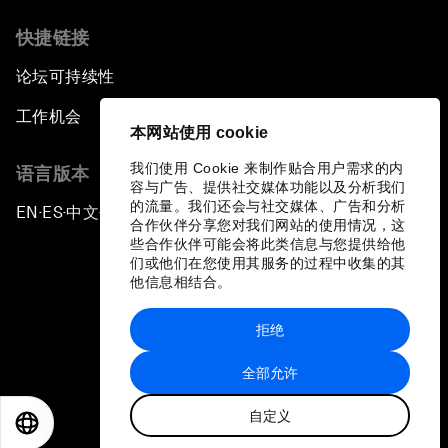
快捷链接
论坛可持续性
工作机会
本网站使用 cookie
我们使用 Cookie 来制作贴合用户需求的内
语言版本
容与广告、提供社交媒体功能以及分析我们
的流量。我们还会与社交媒体、广告和分析
EN
ES
中文
日本語
▪
▪
▪
合作伙伴分享您对我们网站的使用情况，这
些合作伙伴可能会将此类信息与您提供给他
们或他们在您使用其服务的过程中收集的其
他信息相结合。
拒绝
隐私政策和服务条款
全部允许
站点地图
自定义
©
2026
世界经济论坛
EN
ES
中文
日本語