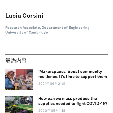
Lucia Corsini
Research Associate, Department of Engineering,
University of Cambridge
最热内容
'Makerspaces' boost community
resilience. It's time to support them
2021年06月21日
How can we mass produce the
supplies needed to fight COVID-19?
2020年05月11日