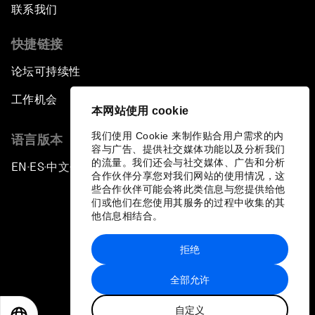
联系我们
快捷链接
论坛可持续性
工作机会
本网站使用 cookie
我们使用 Cookie 来制作贴合用户需求的内
语言版本
容与广告、提供社交媒体功能以及分析我们
的流量。我们还会与社交媒体、广告和分析
EN
ES
中文
日本語
▪
▪
▪
合作伙伴分享您对我们网站的使用情况，这
些合作伙伴可能会将此类信息与您提供给他
们或他们在您使用其服务的过程中收集的其
他信息相结合。
拒绝
隐私政策和服务条款
全部允许
站点地图
自定义
©
2026
世界经济论坛