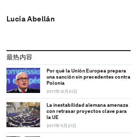
Lucía Abellán
最热内容
Por qué la Unión Europea prepara
una sanción sin precedentes contra
Polonia
2017年12月21日
La inestabilidad alemana amenaza
con retrasar proyectos clave para
la UE
2017年11月21日