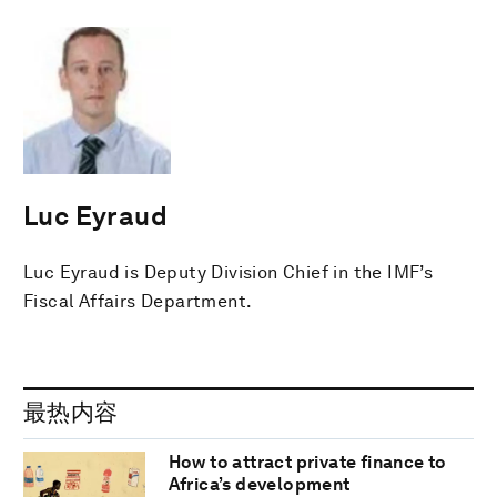
Luc Eyraud
Luc Eyraud is Deputy Division Chief in the IMF’s
Fiscal Affairs Department.
最热内容
How to attract private finance to
Africa’s development