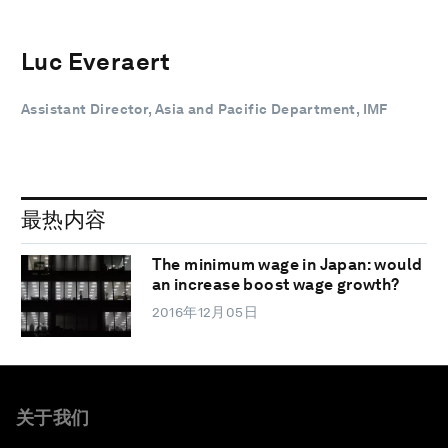
Luc Everaert
Assistant Director, Asia and Pacific Department, IMF
最热内容
The minimum wage in Japan: would
an increase boost wage growth?
2016年12月05日
关于我们