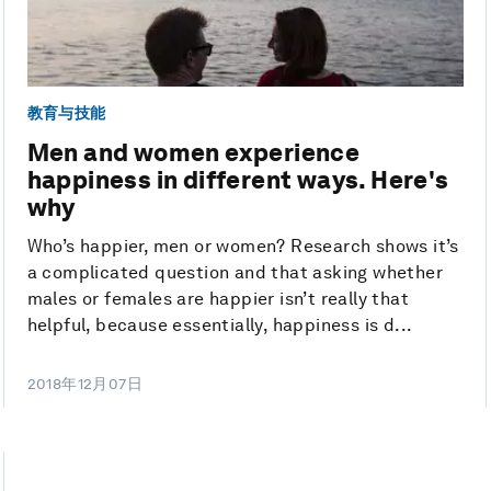
教育与技能
Men and women experience
happiness in different ways. Here's
why
Who’s happier, men or women? Research shows it’s
a complicated question and that asking whether
males or females are happier isn’t really that
helpful, because essentially, happiness is d...
2018年12月07日