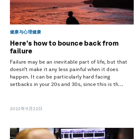
健康与心理健康
Here's how to bounce back from
failure
Failure may be an inevitable part of life, but that
doesn’t make it any less painful when it does
happen. It can be particularly hard facing
setbacks in your 20s and 30s, since this is th...
2022年11月22日