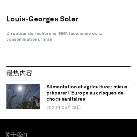
Louis-Georges Soler
Directeur de recherche INRA (économie de la
consommation), Inrae
最热内容
Alimentation et agriculture : mieux
préparer l’Europe aux risques de
chocs sanitaires
2020年05月28日
关于我们