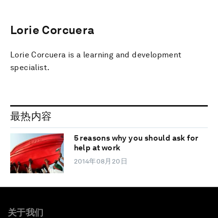
Lorie Corcuera
Lorie Corcuera is a learning and development
specialist.
最热内容
5 reasons why you should ask for
help at work
2014年08月20日
关于我们