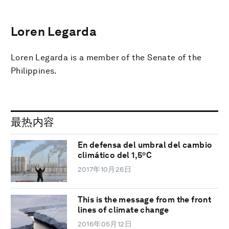
Loren Legarda
Loren Legarda is a member of the Senate of the
Philippines.
最热内容
En defensa del umbral del cambio
climático del 1,5ºC
2017年10月26日
This is the message from the front
lines of climate change
2016年05月12日