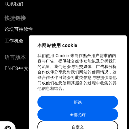
联系我们
快捷链接
论坛可持续性
工作机会
本网站使用 cookie
我们使用 Cookie 来制作贴合用户需求的内
语言版本
容与广告、提供社交媒体功能以及分析我们
的流量。我们还会与社交媒体、广告和分析
EN
ES
中文
日本語
▪
▪
▪
合作伙伴分享您对我们网站的使用情况，这
些合作伙伴可能会将此类信息与您提供给他
们或他们在您使用其服务的过程中收集的其
他信息相结合。
拒绝
隐私政策和服务条款
全部允许
站点地图
自定义
©
2026
世界经济论坛