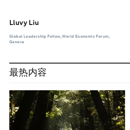
Lluvy Liu
Global Leadership Fellow, World Economic Forum,
Geneva
最热内容