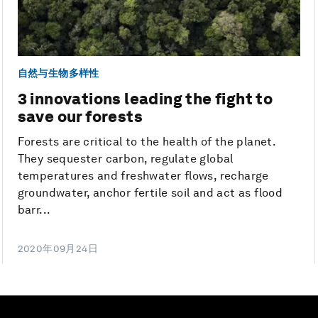
自然与生物多样性
3 innovations leading the fight to
save our forests
Forests are critical to the health of the planet.
They sequester carbon, regulate global
temperatures and freshwater flows, recharge
groundwater, anchor fertile soil and act as flood
barr...
2020年09月24日