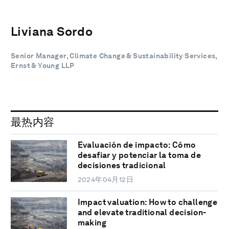
Liviana Sordo
Senior Manager, Climate Change & Sustainability Services,
Ernst & Young LLP
最热内容
Evaluación de impacto: Cómo
desafiar y potenciar la toma de
decisiones tradicional
2024年04月12日
Impact valuation: How to challenge
and elevate traditional decision-
making