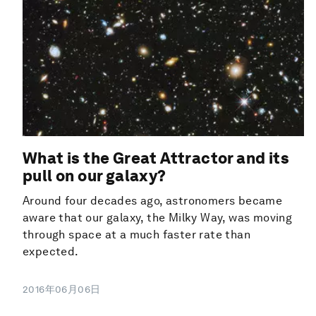
What is the Great Attractor and its
pull on our galaxy?
Around four decades ago, astronomers became
aware that our galaxy, the Milky Way, was moving
through space at a much faster rate than
expected.
2016年06月06日