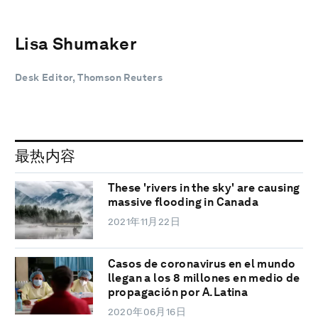
Lisa Shumaker
Desk Editor, Thomson Reuters
最热内容
These 'rivers in the sky' are causing
massive flooding in Canada
2021年11月22日
Casos de coronavirus en el mundo
llegan a los 8 millones en medio de
propagación por A.Latina
2020年06月16日