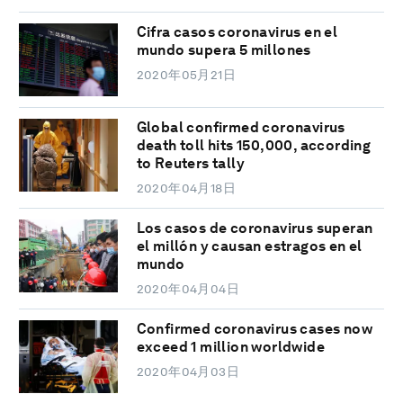
Cifra casos coronavirus en el
mundo supera 5 millones
2020年05月21日
Global confirmed coronavirus
death toll hits 150,000, according
to Reuters tally
2020年04月18日
Los casos de coronavirus superan
el millón y causan estragos en el
mundo
2020年04月04日
Confirmed coronavirus cases now
exceed 1 million worldwide
2020年04月03日