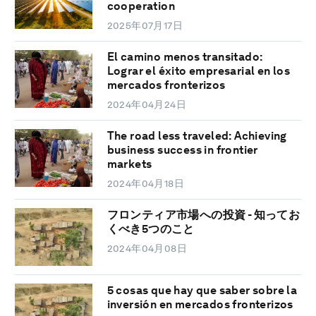
cooperation
2025年07月17日
El camino menos transitado:
Lograr el éxito empresarial en los
mercados fronterizos
2024年04月24日
The road less traveled: Achieving
business success in frontier
markets
2024年04月18日
フロンティア市場への投資 - 知ってお
くべき5つのこと
2024年04月08日
5 cosas que hay que saber sobre la
inversión en mercados fronterizos