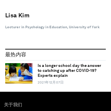
Lisa Kim
Lecturer in Psychology in Education, University of York
最热内容
Is a longer school day the answer
to catching up after COVID-19?
Experts explain
2021年12月07日
关于我们