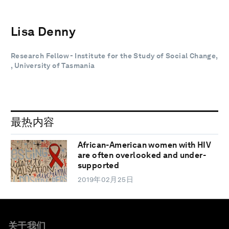
Lisa Denny
Research Fellow - Institute for the Study of Social Change,
, University of Tasmania
最热内容
African-American women with HIV
are often overlooked and under-
supported
2019年02月25日
关于我们