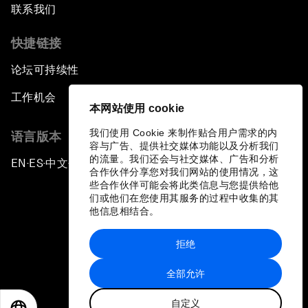
联系我们
快捷链接
论坛可持续性
工作机会
本网站使用 cookie
我们使用 Cookie 来制作贴合用户需求的内
语言版本
容与广告、提供社交媒体功能以及分析我们
的流量。我们还会与社交媒体、广告和分析
EN
ES
中文
日本語
▪
▪
▪
合作伙伴分享您对我们网站的使用情况，这
些合作伙伴可能会将此类信息与您提供给他
们或他们在您使用其服务的过程中收集的其
他信息相结合。
拒绝
隐私政策和服务条款
全部允许
站点地图
自定义
©
2026
世界经济论坛