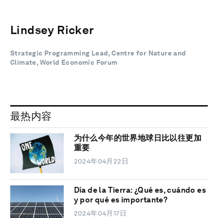
Lindsey Ricker
Strategic Programming Lead, Centre for Nature and
Climate, World Economic Forum
最热内容
为什么今年的世界地球日比以往更加
重要
2024年04月22日
Día de la Tierra: ¿Qué es, cuándo es
y por qué es importante?
2024年04月17日