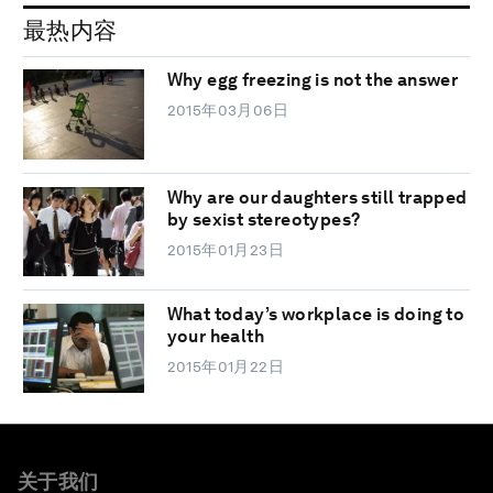
最热内容
Why egg freezing is not the answer
2015年03月06日
Why are our daughters still trapped
by sexist stereotypes?
2015年01月23日
What today’s workplace is doing to
your health
2015年01月22日
关于我们