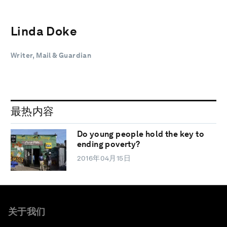
Linda Doke
Writer, Mail & Guardian
最热内容
Do young people hold the key to
ending poverty?
2016年04月15日
关于我们