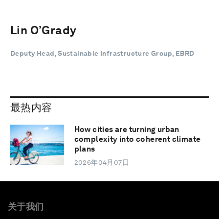
Lin O’Grady
Deputy Head, Sustainable Infrastructure Group, EBRD
最热内容
How cities are turning urban
complexity into coherent climate
plans
2026年04月07日
关于我们