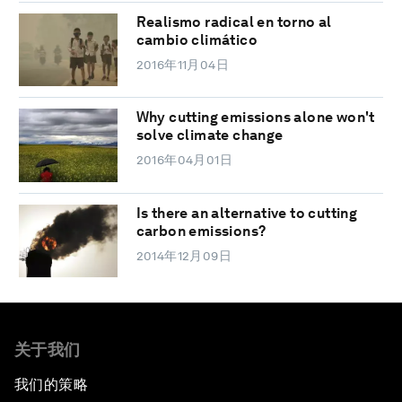
Realismo radical en torno al
cambio climático
2016年11月04日
Why cutting emissions alone won't
solve climate change
2016年04月01日
Is there an alternative to cutting
carbon emissions?
2014年12月09日
关于我们
我们的策略