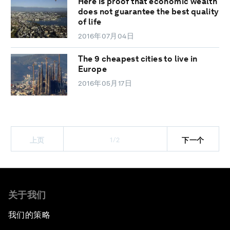
Here is proof that economic wealth
does not guarantee the best quality
of life
2016年07月04日
The 9 cheapest cities to live in
Europe
2016年05月17日
1/2
上页
下一个
关于我们
我们的策略