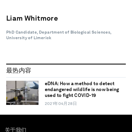
Liam Whitmore
PhD Candidate, Department of Biological Sciences,
University of Limerick
最热内容
eDNA: How a method to detect
endangered wildlife is now being
used to fight COVID-19
2021年04月28日
关于我们