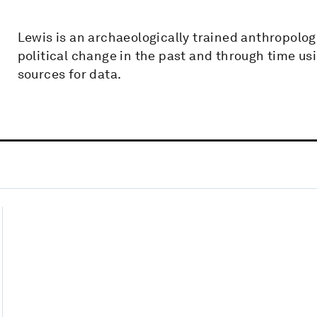
Lewis is an archaeologically trained anthropolo
political change in the past and through time usi
sources for data.