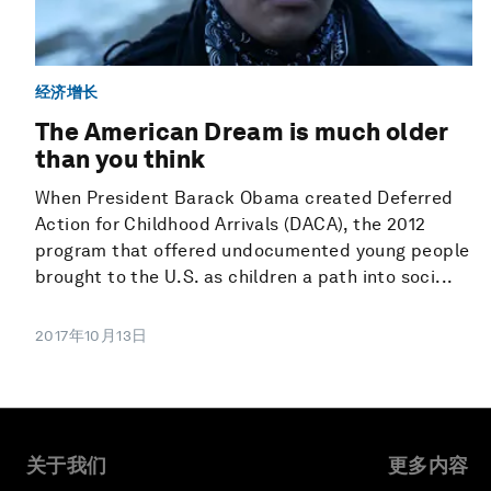
经济增长
The American Dream is much older
than you think
When President Barack Obama created Deferred
Action for Childhood Arrivals (DACA), the 2012
program that offered undocumented young people
brought to the U.S. as children a path into soci...
2017年10月13日
关于我们
更多内容