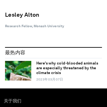
Lesley Alton
Research Fellow, Monash University
最热内容
Here's why cold-blooded animals
are especially threatened by the
climate crisis
2023年03月07日
关于我们