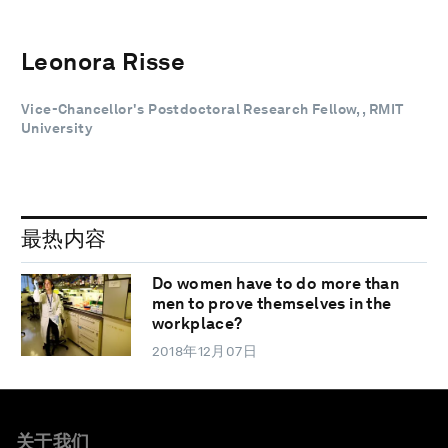
Leonora Risse
Vice-Chancellor's Postdoctoral Research Fellow, , RMIT
University
最热内容
Do women have to do more than
men to prove themselves in the
workplace?
2018年12月07日
关于我们