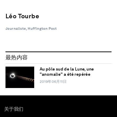
Léo Tourbe
Journaliste, Huffington Post
最热内容
Au pôle sud de la Lune, une
"anomalie" a été repérée
2019年06月11日
关于我们