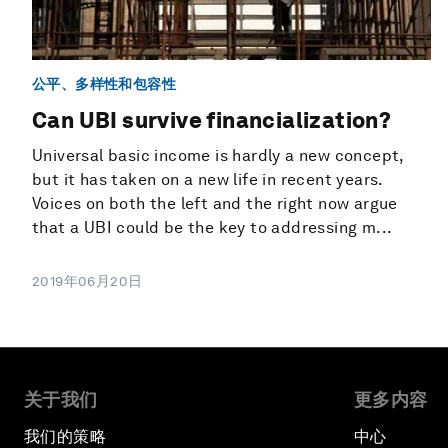
公平、多样性和包容性
Can UBI survive financialization?
Universal basic income is hardly a new concept,
but it has taken on a new life in recent years.
Voices on both the left and the right now argue
that a UBI could be the key to addressing m...
2019年06月20日
关于我们
更多内容
我们的策略
中心